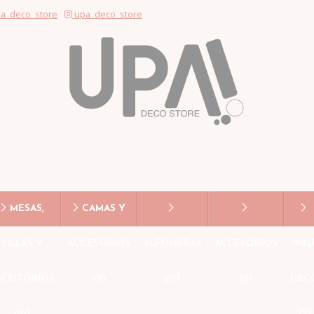
a_deco_store
upa_deco_store
MESAS,
CAMAS Y
SILLAS Y
ACCESORIOS
ALFOMBRAS
ACCESORIOS
WAL
SCRITORIOS
(9)
(15)
(7)
DEC
(16)
(5)