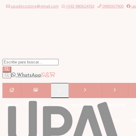
upadecostore@gmail.com
+593 980624763
0989307900
up
WhatsApp
INICIO
CATÁLOGO
JUGUETEROS
LIBREROS
DECO
(30)
(9)
E
KIDS