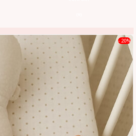
(9)
- 20%