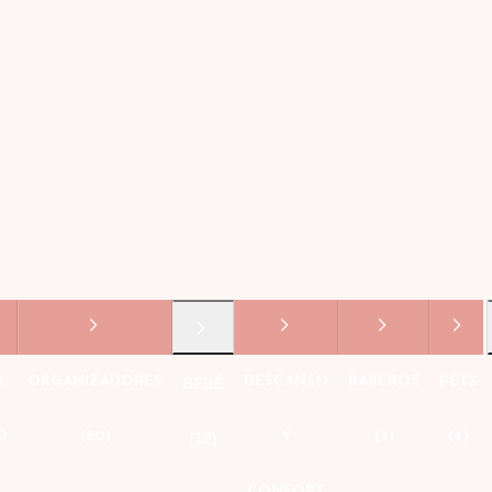
L
ORGANIZADORES
DESCANSO
BABEROS
PETS
BEBÉ
O
(80)
Y
(3)
(4)
(12)
CONFORT